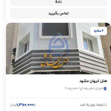
رزرو
تماس بگیرید
2 ستاره
هتل کیهان مشهد
خیابان امام رضا (ع)، امام رضا 2
1,380,000
قیمت برای یک شب
از
تومان