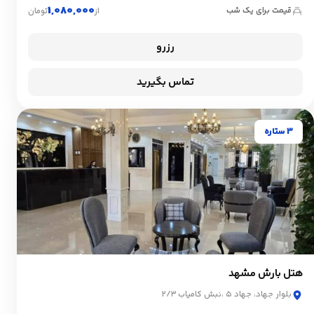
1,080,000
قیمت برای یک شب
از
تومان
رزرو
تماس بگیرید
3 ستاره
هتل بارش مشهد
بلوار جهاد، جهاد ۵ ،نبش کامیاب ۲/۳