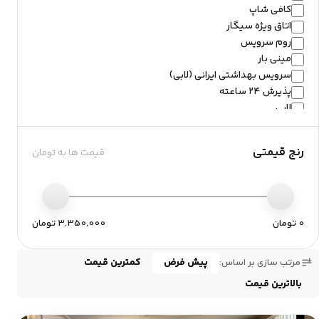
کافی شاپ
اتاق ویژه سیگار
روم سرویس
مینی بار
سرویس بهداشتی ایرانی (لابی)
پذیرش ۲۴ ساعته
لابی
فتوکپی
اتاق چمدان
رنج قیمتی
قیمت ها به تومان
اینترنت در لابی
اینترنت در اتاق
مبل
نمای خیابان
سالن صبحانه خوری
0 تومان
3,350,000 تومان
پرینتر
صندوق امانات
پیش فرض
کمترین قیمت
مرتب سازی بر اساس:
آرایشگاه مردانه
بالاترین قیمت
پارکینگ
دستگاه ATM