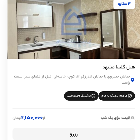
3 ستاره
هتل گلسا مشهد
خیابان خسروی یا خیابان اندرزگو 12، کوچه خامنه‌ای، قبل از فضای سبز، سمت
راست
فاصله نزدیک تا حرم
پارکینگ اختصاصی
2,150,000
قیمت برای یک شب
از
تومان
رزرو